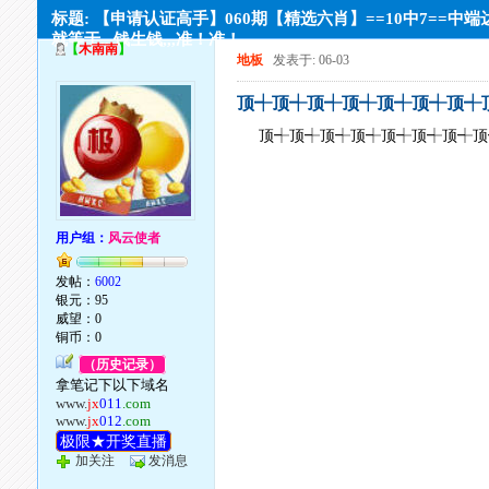
标题: 【申请认证高手】060期【精选六肖】==10中7==中端
就等于,,,钱生钱,,,准！准！
【
木南南
】
地板
发表于: 06-03
顶┽顶┽顶┽顶┽顶┽顶┽顶┽
顶┽顶┽顶┽顶┽顶┽顶┽顶┽顶
用户组：
风云使者
发帖：
6002
银元：95
威望：0
铜币：0
（历史记录）
拿笔记下以下域名
www.
jx
011
.com
www.
jx
012
.com
极限★开奖直播
加关注
发消息