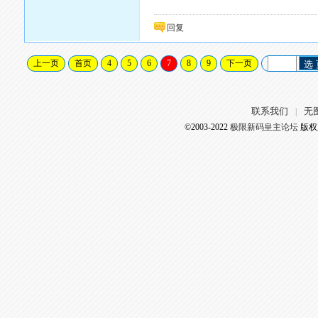
回复
上一页
首页
4
5
6
7
8
9
下一页
选
联系我们
无
|
©2003-2022
极限新码皇主论坛
版权所有