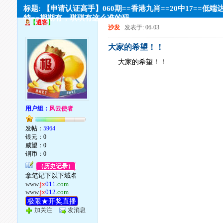
标题: 【申请认证高手】060期==香港九肖==20中17==低端
特==期期有，琪琪有这么准的码。。
【
逍客
】
沙发
发表于: 06-03
大家的希望！！
大家的希望！！
用户组：
风云使者
发帖：
5964
银元：0
威望：0
铜币：0
（历史记录）
拿笔记下以下域名
www.
jx
011
.com
www.
jx
012
.com
极限★开奖直播
加关注
发消息