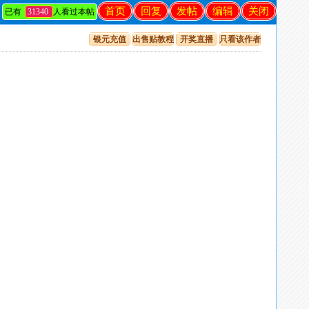
首页
回复
发帖
编辑
关闭
已有
31340
人看过本帖
银元充值
出售贴教程
开奖直播
只看该作者