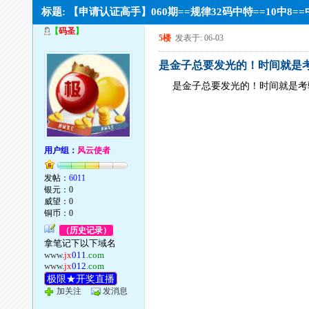
标题: 【申请认证高手】060期==规律32码中特==10中
【
码圣
】
5楼
发表于: 06-03
是金子总要发光的！时间就是考
是金子总要发光的！时间就是考
用户组：
风云使者
发帖：
6011
银元：0
威望：0
铜币：0
（历史记录）
拿笔记下以下域名
www.
jx
011
.com
www.
jx
012
.com
极限★开奖直播
加关注
发消息