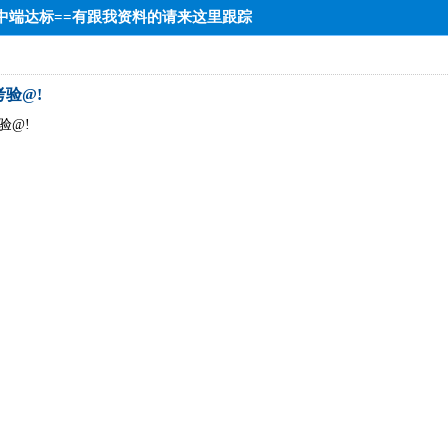
8==中端达标==有跟我资料的请来这里跟踪
验@!
验@!