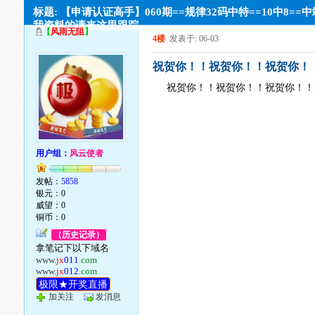
标题: 【申请认证高手】060期==规律32码中特==10中8==
我资料的请来这里跟踪
【
风雨无阻
】
4楼
发表于: 06-03
祝贺你！！祝贺你！！祝贺你！
祝贺你！！祝贺你！！祝贺你！！
用户组：
风云使者
发帖：
5858
银元：0
威望：0
铜币：0
（历史记录）
拿笔记下以下域名
www.
jx
011
.com
www.
jx
012
.com
极限★开奖直播
加关注
发消息