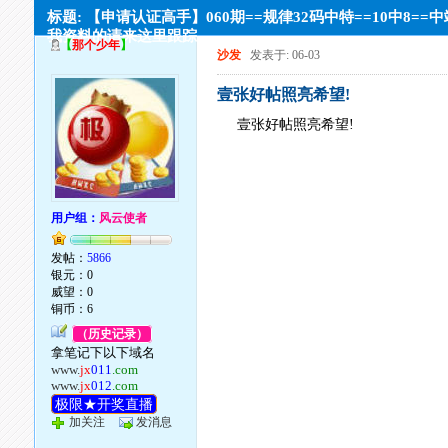
标题: 【申请认证高手】060期==规律32码中特==10中8==
我资料的请来这里跟踪
【
那个少年
】
沙发
发表于: 06-03
壹张好帖照亮希望!
壹张好帖照亮希望!
用户组：
风云使者
发帖：
5866
银元：0
威望：0
铜币：6
（历史记录）
拿笔记下以下域名
www.
jx
011
.com
www.
jx
012
.com
极限★开奖直播
加关注
发消息