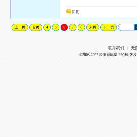
回复
上一页
首页
4
5
6
7
8
末页
下一页
联系我们
无
|
©2003-2022
极限新码皇主论坛
版权所有