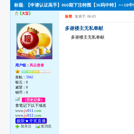
标题: 【申请认证高手】060期下注特围【36码中特】==10中
=
【
大宝
】
板凳
发表于: 06-03
多谢楼主无私奉献
多谢楼主无私奉献
用户组：
风云使者
发帖：
5942
银元：0
威望：0
铜币：0
（历史记录）
拿笔记下以下域名
www.
jx
011
.com
www.
jx
012
.com
极限★开奖直播
加关注
发消息