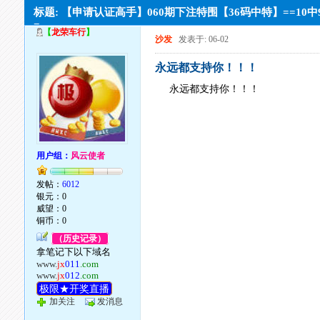
标题: 【申请认证高手】060期下注特围【36码中特】==10中
=
【
龙荣车行
】
沙发
发表于: 06-02
永远都支持你！！！
永远都支持你！！！
用户组：
风云使者
发帖：
6012
银元：0
威望：0
铜币：0
（历史记录）
拿笔记下以下域名
www.
jx
011
.com
www.
jx
012
.com
极限★开奖直播
加关注
发消息