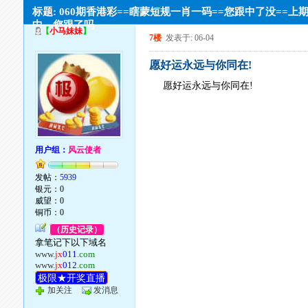
标题: 060期香港彩==瞎蒙短规一肖一码==您跟中了没==上
中，您跟了吗
【
小马妹妹
】
7楼
发表于: 06-04
愿好运永远与你同在!
愿好运永远与你同在!
用户组：
风云使者
发帖：
5939
银元：0
威望：0
铜币：0
（历史记录）
拿笔记下以下域名
www.
jx
011
.com
www.
jx
012
.com
极限★开奖直播
加关注
发消息