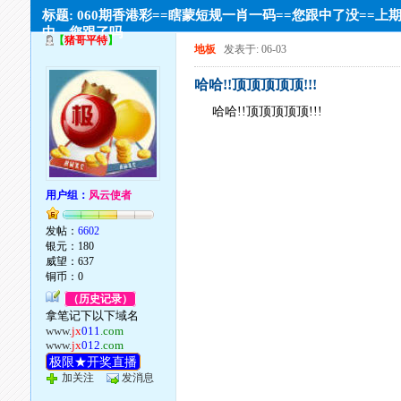
标题: 060期香港彩==瞎蒙短规一肖一码==您跟中了没==上
中，您跟了吗
【
猪哥平特
】
地板
发表于: 06-03
哈哈!!顶顶顶顶顶!!!
哈哈!!顶顶顶顶顶!!!
用户组：
风云使者
发帖：
6602
银元：180
威望：637
铜币：0
（历史记录）
拿笔记下以下域名
www.
jx
011
.com
www.
jx
012
.com
极限★开奖直播
加关注
发消息