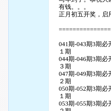
有钱。。。
正月初五开奖，启
===============
041期-043期3
１期
044期-046期3
３期
047期-049期3
２期
050期-052期3
１期
053期-055期3
２期