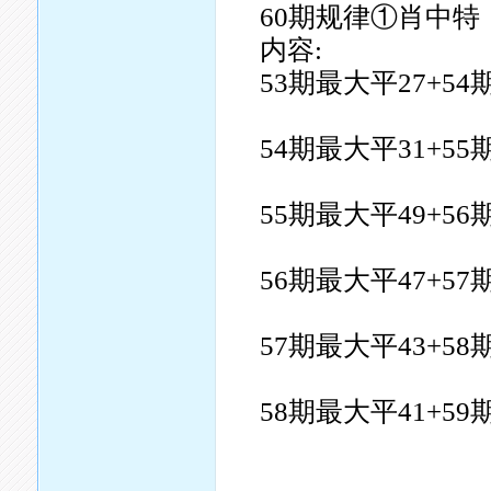
60期规律①肖中特【
内容:
53期最大平27+54
54期最大平31+55
55期最大平49+56
56期最大平47+57
57期最大平43+58
58期最大平41+59