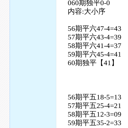
060期独平0-0
内容:大小序
56期平六47-4=43
57期平六43-4=39
58期平六41-4=37
59期平六45-4=41
60期独平【41】
56期平五18-5=13
57期平五25-4=21
58期平五12-3=09
59期平五35-2=33