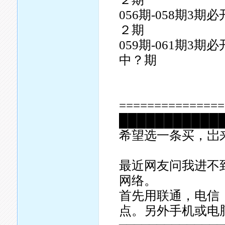
056期-058期3
２期
059期-061期3
中？期
===============
███████████
希望选一条买，岀
最近网友问我进不
网络。
首先用联通，电信
点。另外手机或电