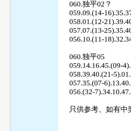
060.独平02？
059.09.(14-16).35.
058.01.(12-21).39.
057.07.(13-25).35.
056.10.(11-18).32.
060.独平05
059.14.16.45.(09-4
058.39.40.(21-5).0
057.35.(07-6).13.4
056.(32-7).34.10.4
只供参考、如有中