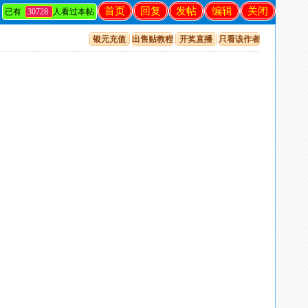
首页
回复
发帖
编辑
关闭
已有
30728
人看过本帖
银元充值
出售贴教程
开奖直播
只看该作者