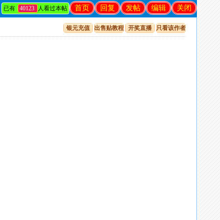
首页
回复
发帖
编辑
关闭
已有
40123
人看过本帖
银元充值
出售贴教程
开奖直播
只看该作者