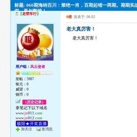
标题: 060期海纳百川：禁绝一肖，百期起错一两期。期期实
假，再创辉煌！
【
龙荣车行
】
6楼
发表于: 06-03
老大真厉害！
老大真厉害！
用户组：
风云使者
发帖：
5987
银元：0
威望：0
铜币：0
（历史记录）
拿笔记下以下域名
www.
jx
011
.com
www.
jx
012
.com
极限★开奖直播
加关注
发消息