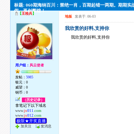
标题: 060期海纳百川：禁绝一肖，百期起错一两期。期期实
假，再创辉煌！
【
王桂兵
】
地板
发表于: 06-03
我欣赏的好料,支持你
我欣赏的好料,支持你
用户组：
风云使者
发帖：
5985
银元：0
威望：0
铜币：0
（历史记录）
拿笔记下以下域名
www.
jx
011
.com
www.
jx
012
.com
极限★开奖直播
加关注
发消息