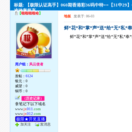
标题: 【极限认证高手】060期香港彩36码中特==【31中29】
准确率极高。
【
啦啦啦啦哈
】
地板
发表于: 06-03
鲜*花*和*掌*声*送*给*无*私*奉*
鲜*花*和*掌*声*送*给*无*私*奉*献
用户组：
风云使者
发帖：
6124
银元：0
威望：0
铜币：0
（历史记录）
拿笔记下以下域名
www.
jx
011
.com
www.
jx
012
.com
极限★开奖直播
加关注
发消息