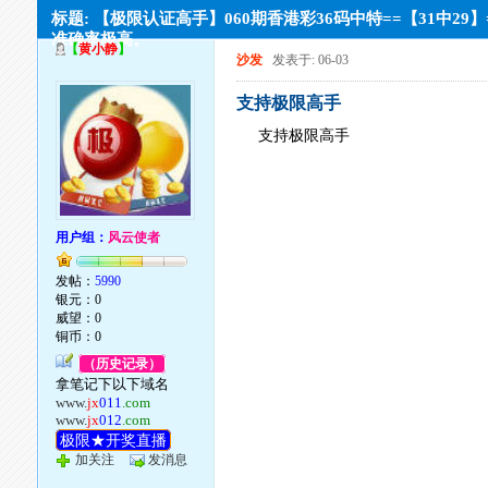
标题: 【极限认证高手】060期香港彩36码中特==【31中29】
准确率极高。
【
黄小静
】
沙发
发表于: 06-03
支持极限高手
支持极限高手
用户组：
风云使者
发帖：
5990
银元：0
威望：0
铜币：0
（历史记录）
拿笔记下以下域名
www.
jx
011
.com
www.
jx
012
.com
极限★开奖直播
加关注
发消息