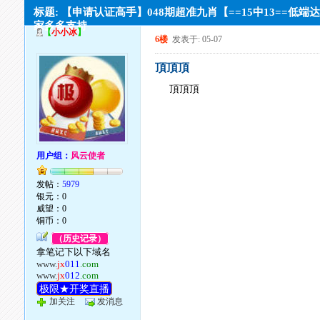
标题: 【申请认证高手】048期超准九肖【==15中13==低端
家多多支持
【
小小冰
】
6楼
发表于: 05-07
頂頂頂
頂頂頂
用户组：
风云使者
发帖：
5979
银元：0
威望：0
铜币：0
（历史记录）
拿笔记下以下域名
www.
jx
011
.com
www.
jx
012
.com
极限★开奖直播
加关注
发消息