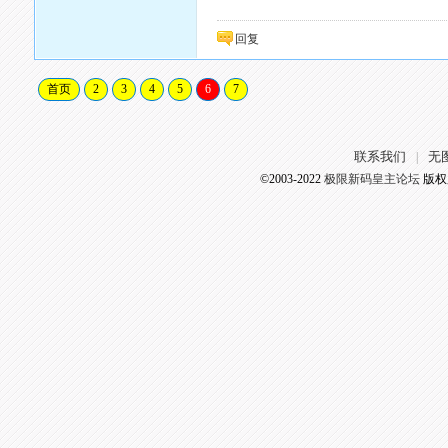
回复
首页
2
3
4
5
6
7
联系我们
无
|
©2003-2022
极限新码皇主论坛
版权所有