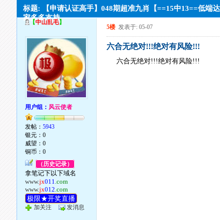
标题: 【申请认证高手】048期超准九肖【==15中13==低端
家多多支持
【
中山乱毛
】
5楼
发表于: 05-07
六合无绝对!!!绝对有风险!!!
六合无绝对!!!绝对有风险!!!
用户组：
风云使者
发帖：
5943
银元：0
威望：0
铜币：0
（历史记录）
拿笔记下以下域名
www.
jx
011
.com
www.
jx
012
.com
极限★开奖直播
加关注
发消息