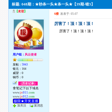
标题: 048期：★秒杀一头★杀一头★【39期-错3】
【
友谊
】
6楼
发表于: 05-07
厉害了！顶！顶！顶！
厉害了！顶！顶！顶！
用户组：
风云使者
发帖：
5943
银元：164
威望：0
铜币：0
（历史记录）
拿笔记下以下域名
www.
jx
011
.com
www.
jx
012
.com
极限★开奖直播
加关注
发消息