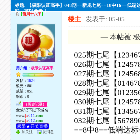
标题: 【极限认证高手】048期==新规七尾==18中16==低端
彩。可以参考！
【
龍川十八子
】
楼主
发表于: 05-05
— 本帖被 极
025期七尾【12346
026期七尾【12457
用户组：
极限认证高手
027期七尾【12456
发帖：
1624
028期七尾【01467
银元：801
029期七尾【01235
威望：851
铜币：0
030期七尾【12457
（历史记录）
031期七尾【13456
拿笔记下以下域名
www.
jx
011
.com
032期七尾【56789
www.
jx
012
.com
极限★开奖直播
==8中8==低端达标
加关注
发消息