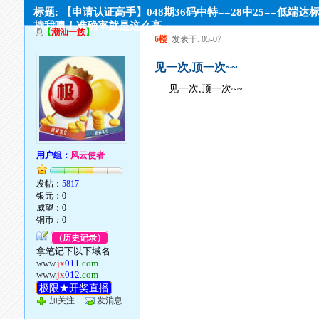
标题: 【申请认证高手】048期36码中特==28中25==低端达
持我噢！准确率就是这么高
【
潮汕一族
】
6楼
发表于: 05-07
见一次,顶一次~~
见一次,顶一次~~
用户组：
风云使者
发帖：
5817
银元：0
威望：0
铜币：0
（历史记录）
拿笔记下以下域名
www.
jx
011
.com
www.
jx
012
.com
极限★开奖直播
加关注
发消息