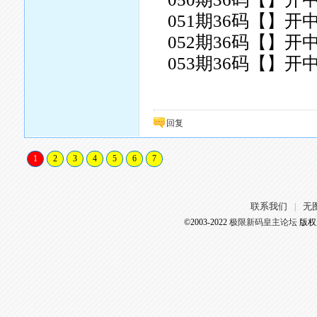
051期36码【】开
052期36码【】开
053期36码【】开
回复
1
2
3
4
5
6
7
联系我们
无
|
©2003-2022
极限新码皇主论坛
版权所有