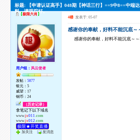
标题: 【申请认证高手】048期【神话三行】==9中8==中端
料。请跟踪好。
【
极限六肖
】
4楼
发表于: 05-07
感谢你的奉献，好料不能沉底～
感谢你的奉献，好料不能沉底～～
用户组：
风云使者
发帖：
5877
银元：5
威望：17
铜币：24
（历史记录）
拿笔记下以下域名
www.
jx
011
.com
www.
jx
012
.com
极限★开奖直播
加关注
发消息