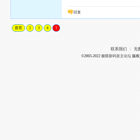
回复
首页
2
3
4
5
联系我们
无
|
©2003-2022
极限新码皇主论坛
版权所有