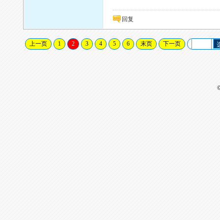
回复
上一页
1
2
3
4
5
6
末页
下一页