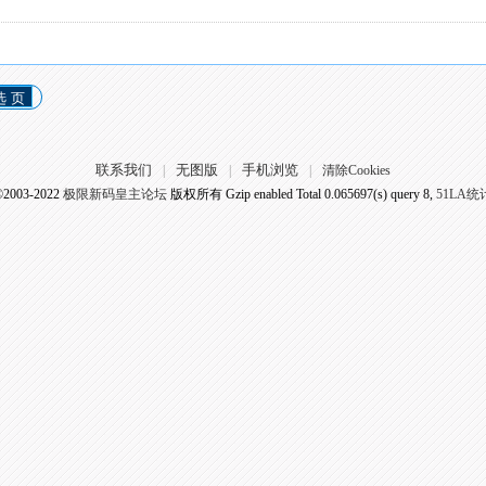
选 页
联系我们
无图版
手机浏览
|
|
|
清除Cookies
©2003-2022
极限新码皇主论坛
版权所有 Gzip enabled
Total 0.065697(s) query 8,
51LA统