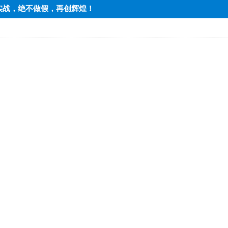
期实战，绝不做假，再创辉煌！