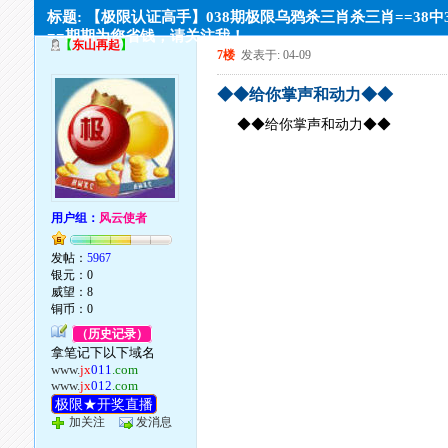
标题: 【极限认证高手】038期极限乌鸦杀三肖杀三肖==38中
==期期为您省钱，请关注我！
【
东山再起
】
7楼
发表于: 04-09
◆◆给你掌声和动力◆◆
◆◆给你掌声和动力◆◆
用户组：
风云使者
发帖：
5967
银元：0
威望：8
铜币：0
（历史记录）
拿笔记下以下域名
www.
jx
011
.com
www.
jx
012
.com
极限★开奖直播
加关注
发消息