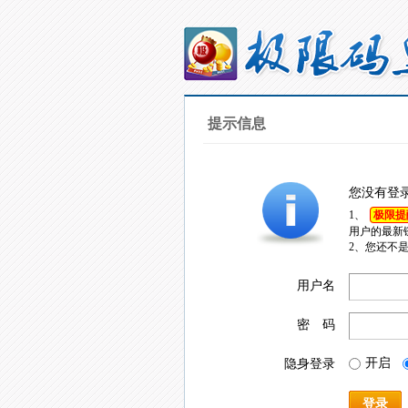
提示信息
您没有登
1、
极限提
用户的最新
2、您还不
用户名
密 码
开启
隐身登录
登录