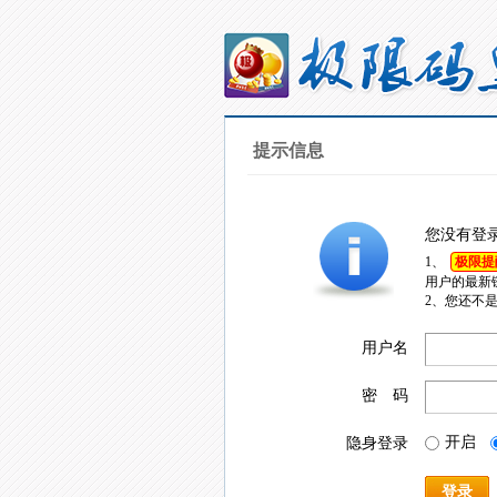
提示信息
您没有登
1、
极限提
用户的最新
2、您还不
用户名
密 码
开启
隐身登录
登录