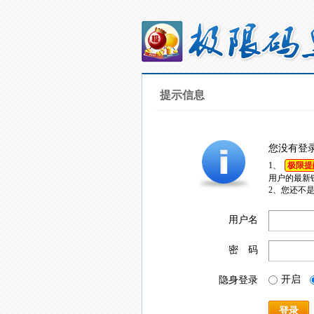
提示信息
您没有登
1、
极限提
用户的最新
2、您还不
用户名
密 码
开启
隐身登录
登录